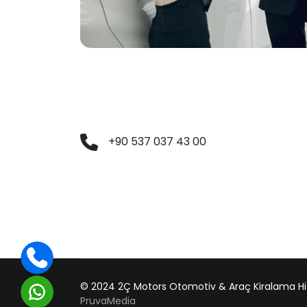
+90 537 037 43 00
© 2024 2Ç Motors Otomotiv & Araç Kiralama Hi
PruvaMedia