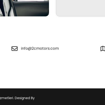
info@2cmotors.com
zmetleri. Designed By