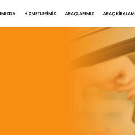
IMIZDA
HİZMETLERİMİZ
ARAÇLARIMIZ
ARAÇ KİRALA